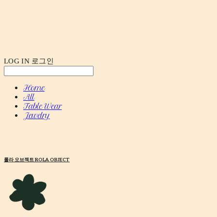
LOG IN
로그인
Home
All
Table Wear
Jewelry
롤라 오브젝트 ROLA OBJECT