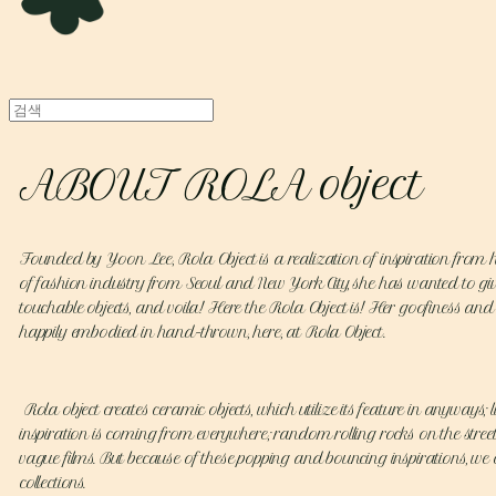
ABOUT ROLA object
Founded by Yoon Lee, Rola Object is a realization of inspiration from h
of fashion industry from Seoul and New York City, she has wanted to giv
touchable objects, and voila! Here the Rola Object is! Her goofiness and
happily embodied in hand-thrown, here, at Rola Object.
Rola object creates ceramic objects, which utilize its feature in anyways; 
inspiration is coming from everywhere; random rolling rocks on the stree
vague films. But because of these popping and bouncing inspirations, we c
collections.