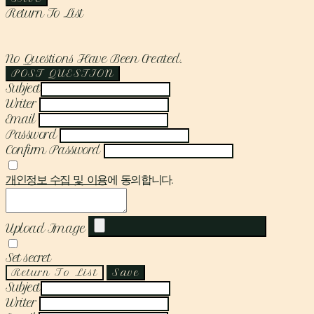
Return To List
No Questions Have Been Created.
POST QUESTION
Subject
Writer
Email
Password
Confirm Password
개인정보 수집 및 이용
에 동의합니다.
Upload Image
Set secret
Return To List
Save
Subject
Writer