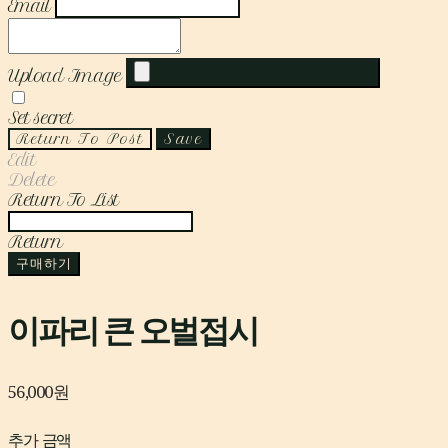
Email
Upload Image
Set secret
Return To Post
Save
Edit
Delete
Return To List
Return
구매하기
이파리 큰 오벌접시
56,000원
추가 금액