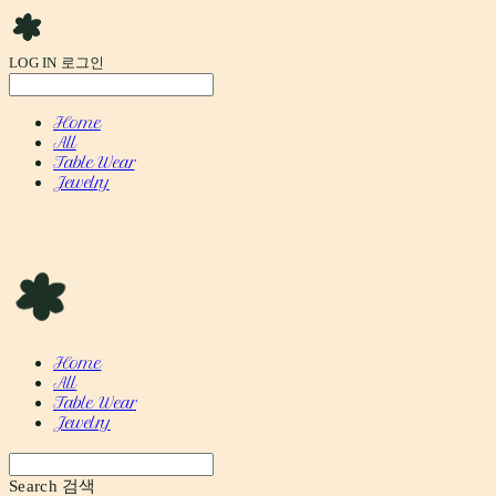
LOG IN
로그인
Home
All
Table Wear
Jewelry
Home
All
Table Wear
Jewelry
Search
검색