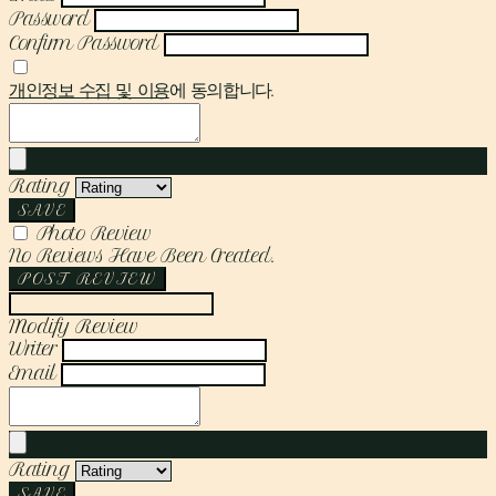
Password
Confirm Password
개인정보 수집 및 이용
에 동의합니다.
Rating
SAVE
Photo Review
No Reviews Have Been Created.
POST REVIEW
Modify Review
Writer
Email
Rating
SAVE